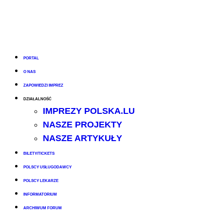
PORTAL
O NAS
ZAPOWIEDZI IMPREZ
DZIAŁALNOŚĆ
IMPREZY POLSKA.LU
NASZE PROJEKTY
NASZE ARTYKUŁY
BILETY/TICKETS
POLSCY USŁUGODAWCY
POLSCY LEKARZE
INFORMATORIUM
ARCHIWUM FORUM