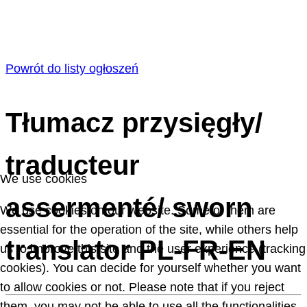
Powrót do listy ogłoszeń
Tłumacz przysięgły/
traducteur
We use cookies
assermenté/ sworn
We use cookies on our website. Some of them are
essential for the operation of the site, while others help
translator PL-FR-EN
us to improve this site and the user experience (tracking
cookies). You can decide for yourself whether you want
to allow cookies or not. Please note that if you reject
them, you may not be able to use all the functionalities