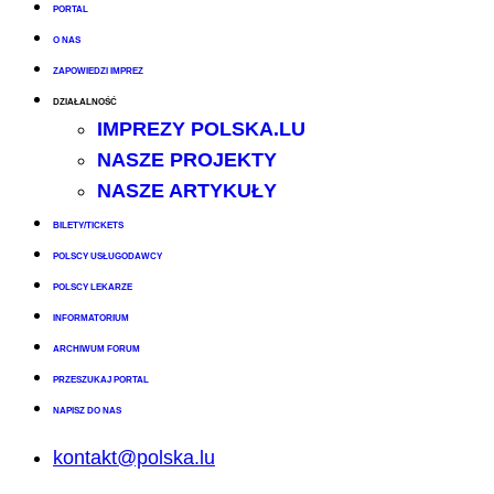
PORTAL
O NAS
ZAPOWIEDZI IMPREZ
DZIAŁALNOŚĆ
IMPREZY POLSKA.LU
NASZE PROJEKTY
NASZE ARTYKUŁY
BILETY/TICKETS
POLSCY USŁUGODAWCY
POLSCY LEKARZE
INFORMATORIUM
ARCHIWUM FORUM
PRZESZUKAJ PORTAL
NAPISZ DO NAS
kontakt@polska.lu