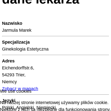
Nazwisko
Jarmula Marek
Specjalizacja
Ginekologia Estetyczna
Adres
Eichendorffstr.6,
54293 Trier,
Niemcy
Zobacz w mapach
We use cookies
Języki
Na naszej stronie internetowej używamy plików cookie.
Polski, Angielski, Niemiecki
Niektóre z nich są niezbędne dla funkcjonowania strony,