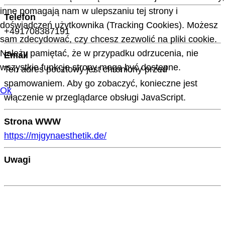
inne pomagają nam w ulepszaniu tej strony i
Telefon
doświadczeń użytkownika (Tracking Cookies). Możesz
+491708387191
sam zdecydować, czy chcesz zezwolić na pliki cookie.
Należy pamiętać, że w przypadku odrzucenia, nie
Email
wszystkie funkcje strony mogą być dostępne.
Ten adres pocztowy jest chroniony przed
spamowaniem. Aby go zobaczyć, konieczne jest
Ok
włączenie w przeglądarce obsługi JavaScript.
Strona WWW
https://mjgynaesthetik.de/
Uwagi