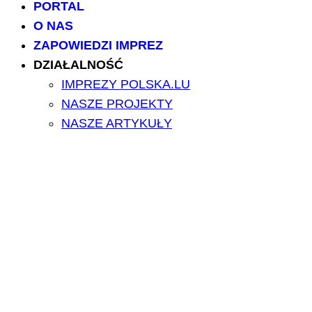
PORTAL
O NAS
ZAPOWIEDZI IMPREZ
DZIAŁALNOŚĆ
IMPREZY POLSKA.LU
NASZE PROJEKTY
NASZE ARTYKUŁY
BILETY/TICKETS
POLSCY USŁUGODAWCY
POLSCY LEKARZE
INFORMATORIUM
ARCHIWUM FORUM
PRZESZUKAJ PORTAL
NAPISZ DO NAS
kontakt@polska.lu