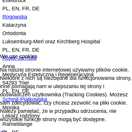
Ettelbruck
PL, EN, FR, DE
Rogowska
Katarzyna
Ortodonta
Luksemburg-Merl oraz Kirchberg Hospital
PL, EN, FR, DE
We use cookies
Rojek-Jarmula
Anna
Na naszej stronie internetowej używamy plików cookie.
Medycyna Estetyczna i Regeneracyjna
Niektóre z nich są niezbędne dla funkcjonowania strony,
54293 Trier
inne pomagają nam w ulepszaniu tej strony i
PL, EN, DE
doświadczeń użytkownika (Tracking Cookies). Możesz
Schmit-Piątkowska
sam zdecydować, czy chcesz zezwolić na pliki cookie.
Monika
Należy pamiętać, że w przypadku odrzucenia, nie
Lekarz rodzinny
wszystkie funkcje strony mogą być dostępne.
Rameldange