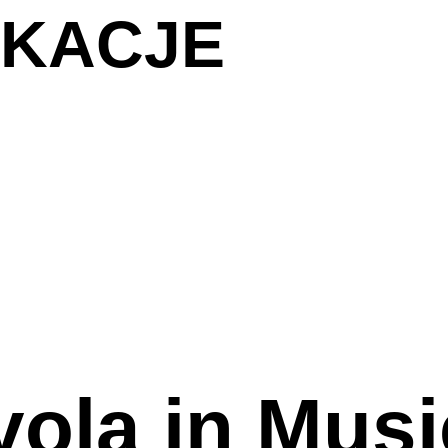
IKACJE
vola in Musi