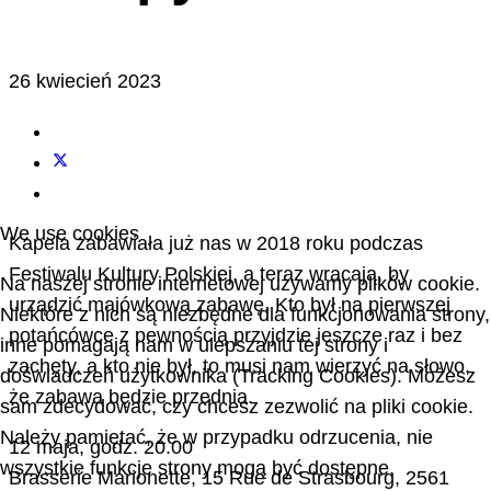
26 kwiecień 2023
We use cookies
Kapela zabawiała już nas w 2018 roku podczas
Festiwalu Kultury Polskiej, a teraz wracają, by
Na naszej stronie internetowej używamy plików cookie.
urządzić majówkową zabawę. Kto był na pierwszej
Niektóre z nich są niezbędne dla funkcjonowania strony,
potańcówce z pewnością przyjdzie jeszcze raz i bez
inne pomagają nam w ulepszaniu tej strony i
zachęty, a kto nie był, to musi nam wierzyć na słowo,
doświadczeń użytkownika (Tracking Cookies). Możesz
że zabawa będzie przednia.
sam zdecydować, czy chcesz zezwolić na pliki cookie.
Należy pamiętać, że w przypadku odrzucenia, nie
12 maja, godz. 20.00
wszystkie funkcje strony mogą być dostępne.
Brasserie Marionette, 15 Rue de Strasbourg, 2561