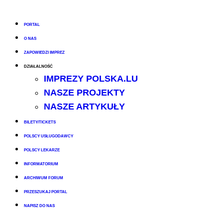
PORTAL
O NAS
ZAPOWIEDZI IMPREZ
DZIAŁALNOŚĆ
IMPREZY POLSKA.LU
NASZE PROJEKTY
NASZE ARTYKUŁY
BILETY/TICKETS
POLSCY USŁUGODAWCY
POLSCY LEKARZE
INFORMATORIUM
ARCHIWUM FORUM
PRZESZUKAJ PORTAL
NAPISZ DO NAS