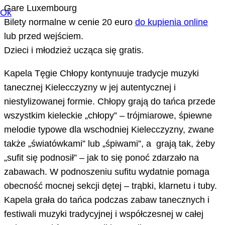
Gare Luxembourg
Ok
Bilety normalne w cenie 20 euro
do kupienia online
lub przed wejściem.
Dzieci i młodzież ucząca się gratis.
Kapela Tęgie Chłopy kontynuuje tradycje muzyki
tanecznej Kielecczyzny w jej autentycznej i
niestylizowanej formie. Chłopy grają do tańca przede
wszystkim kieleckie „chłopy” – trójmiarowe, śpiewne
melodie typowe dla wschodniej Kielecczyzny, zwane
także „światówkami” lub „śpiwami”, a grają tak, żeby
„sufit się podnosił” – jak to się ponoć zdarzało na
zabawach. W podnoszeniu sufitu wydatnie pomaga
obecność mocnej sekcji dętej – trąbki, klarnetu i tuby.
Kapela grała do tańca podczas zabaw tanecznych i
festiwali muzyki tradycyjnej i współczesnej w całej