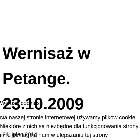
Wernisaż w
Petange.
23.10.2009
We use cookies
Na naszej stronie internetowej używamy plików cookie.
Niektóre z nich są niezbędne dla funkcjonowania strony,
21 lipiec 2014
inne pomagają nam w ulepszaniu tej strony i