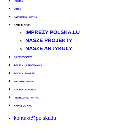
PORTAL
O NAS
ZAPOWIEDZI IMPREZ
DZIAŁALNOŚĆ
IMPREZY POLSKA.LU
NASZE PROJEKTY
NASZE ARTYKUŁY
BILETY/TICKETS
POLSCY USŁUGODAWCY
POLSCY LEKARZE
INFORMATORIUM
ARCHIWUM FORUM
PRZESZUKAJ PORTAL
NAPISZ DO NAS
kontakt@polska.lu