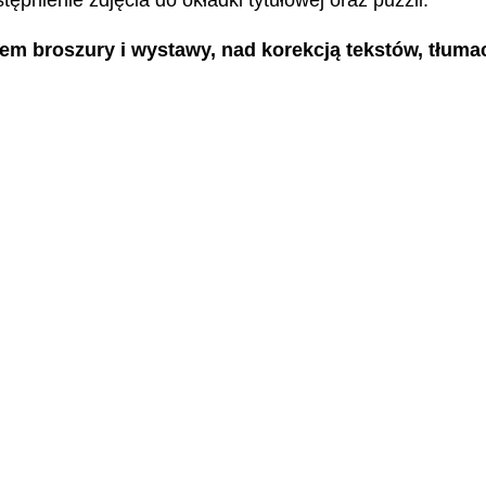
ępnienie zdjęcia do okładki tytułowej oraz puzzli.
iem broszury i wystawy, nad korekcją tekstów, tłu