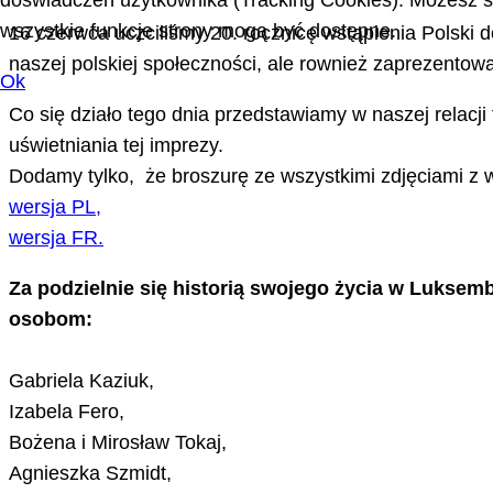
doświadczeń użytkownika (Tracking Cookies). Możesz sa
wszystkie funkcje strony mogą być dostępne.
16 czerwca uczciliśmy 20. rocznicę wstąpienia Polski 
naszej polskiej społeczności, ale rownież zaprezent
Ok
Co się działo tego dnia przedstawiamy w naszej relacji 
uświetniania tej imprezy.
Dodamy tylko, że broszurę ze wszystkimi zdjęciami z 
wersja PL,
wersja FR.
Za podzielnie się historią swojego życia w Luksem
osobom:
Gabriela Kaziuk,
Izabela Fero,
Bożena i Mirosław Tokaj,
Agnieszka Szmidt,