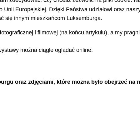
m zdecydować, czy chcesz zezwolić na pliki cookie. Na
do Unii Europejskiej. Dzięki Państwa udziałowi oraz na
ować się innym mieszkańcom Luksemburga.
fotograficznej i filmowej (na końcu artykułu), a my prag
wystawy można ciągle oglądać online:
burgu oraz zdjęciami, które można było obejrzeć na