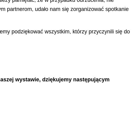
leży pamiętać, że w przypadku odrzucenia, nie
szym partnerom, udało nam się zorganizować spotkanie
niemy podziękować wszystkim, którzy przyczynili się do
 naszej wystawie, dziękujemy następującym