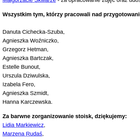
Małgorzacie Skwarze
- za opracowanie zdjęć oraz udost
Wszystkim tym, którzy pracowali nad przygotowan
Danuta Cichecka-Szuba,
Agnieszka Woźniczko,
Grzegorz Hetman,
Agnieszka Bartczak,
Estelle Bunout,
Urszula Dziwulska,
Izabela Fero,
Agnieszka Szmidt,
Hanna Karczewska.
Za barwne zorganizowanie stoisk, dziękujemy:
Lidia Markiewicz
,
Marzena Rudaś
,