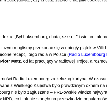
m zdecydować, czy chcesz zezwolić na pliki cookie. Na
 Perfektu: „Był Luksemburg, chata, szkło…” i wie, co ta
 o czym mogliśmy przekonać się w ubiegły piątek w Villi
ęcone recepcji tego radia w Polsce (
Radio Luxembourg b
y
Piotr Metz
, od lat pracujący w radiowej Trójce, a roz
larności Radia Luxembourg za żelazną kurtyną. W czas
wane z Wielkiego Księstwa było prawdziwym oknem na św
urg nie było zagłuszane – PRL-owskie władze najwyraźn
w NRD, co i tak nie stanęło na przeszkodzie popularności