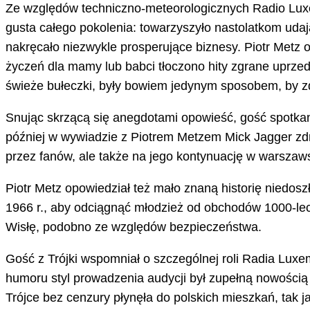
Ze względów techniczno-meteorologicznych Radio Luxem
gusta całego pokolenia: towarzyszyło nastolatkom udają
nakręcało niezwykle prosperujące biznesy. Piotr Metz 
życzeń dla mamy lub babci tłoczono hity zgrane uprzedn
świeże bułeczki, były bowiem jedynym sposobem, by z
Snując skrzącą się anegdotami opowieść, gość spotkani
później w wywiadzie z Piotrem Metzem Mick Jagger zdra
przez fanów, ale także na jego kontynuację w warszaws
Piotr Metz opowiedział też mało znaną historię niedos
1966 r., aby odciągnąć młodzież od obchodów 1000-leci
Wisłę, podobno ze względów bezpieczeństwa.
Gość z Trójki wspomniał o szczególnej roli Radia Luxemb
humoru styl prowadzenia audycji był zupełną nowością 
Trójce bez cenzury płynęła do polskich mieszkań, tak 