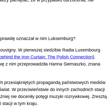
leży pamiętać, że w przypadku odrzucenia, nie
k naprawdę oznaczał w nim Luksemburg?
 Louvigny. W pierwszej siedzibie Radia Luxembourg
ehind the Iron Curtain: The Polish Connection
).
mowę z nim przeprowadziła Hanna Siemaszko, znana
ach przesiąkniętych propagandą państwowych mediów
iat. W przeciwieństwie do innych zachodnich stacji
iej nie doceniły potęgi muzyki rozrywkowej. Zresztą
 stacji w tym kraju.