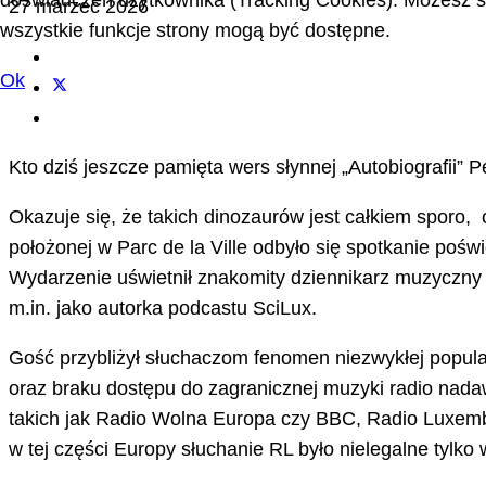
doświadczeń użytkownika (Tracking Cookies). Możesz sa
27 marzec 2026
wszystkie funkcje strony mogą być dostępne.
Ok
Kto dziś jeszcze pamięta wers słynnej „Autobiografii”
Okazuje się, że takich dinozaurów jest całkiem sporo,
położonej w Parc de la Ville odbyło się spotkanie poświ
Wydarzenie uświetnił znakomity dziennikarz muzyczn
m.in. jako autorka podcastu SciLux.
Gość przybliżył słuchaczom fenomen niezwykłej popu
oraz braku dostępu do zagranicznej muzyki radio nada
takich jak Radio Wolna Europa czy BBC, Radio Luxembo
w tej części Europy słuchanie RL było nielegalne tylko 