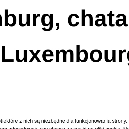
urg, chata, 
o Luxembour
Niektóre z nich są niezbędne dla funkcjonowania strony,