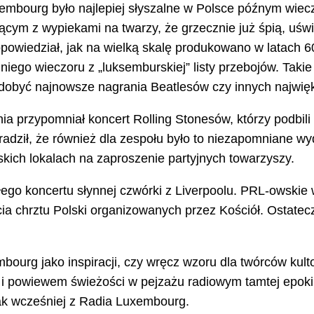
bourg było najlepiej słyszalne w Polsce późnym wieczo
cym z wypiekami na twarzy, że grzecznie już śpią, uświe
opowiedział, jak na wielką skalę produkowano w latach 6
iego wieczoru z „luksemburskiej” listy przebojów. Takie 
dobyć najnowsze nagrania Beatlesów czy innych najwięk
a przypomniał koncert Rolling Stonesów, którzy podbili 
dził, że również dla zespołu było to niezapomniane wyd
kich lokalach na zaproszenie partyjnych towarzyszy.
złego koncertu słynnej czwórki z Liverpoolu. PRL-owski
a chrztu Polski organizowanych przez Kościół. Ostatecz
ourg jako inspiracji, czy wręcz wzoru dla twórców kultow
i powiewem świeżości w pejzażu radiowym tamtej epoki, 
jak wcześniej z Radia Luxembourg.