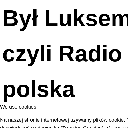
Był Luksemb
czyli Radi
polska
We use cookies
Na naszej stronie internetowej używamy plików cookie. 