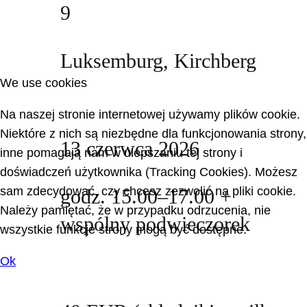
9
Luksemburg, Kirchberg
We use cookies
Na naszej stronie internetowej używamy plików cookie.
Niektóre z nich są niezbędne dla funkcjonowania strony,
13 czerwca 2026
inne pomagają nam w ulepszaniu tej strony i
doświadczeń użytkownika (Tracking Cookies). Możesz
sam zdecydować, czy chcesz zezwolić na pliki cookie.
godz. 15.00–17.00 +
Należy pamiętać, że w przypadku odrzucenia, nie
wspólny podwieczorek
wszystkie funkcje strony mogą być dostępne.
Ok