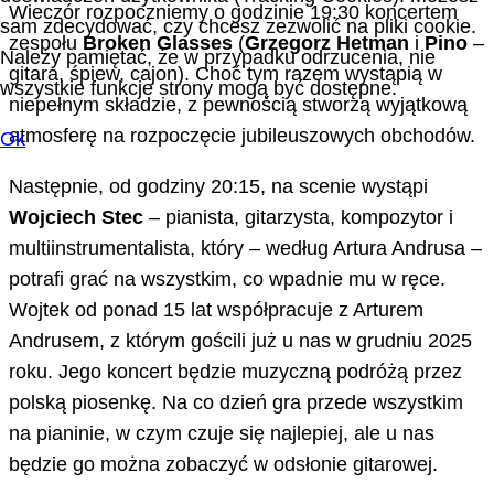
Wieczór rozpoczniemy o godzinie 19:30 koncertem
sam zdecydować, czy chcesz zezwolić na pliki cookie.
zespołu
Broken Glasses
(
Grzegorz Hetman
i
Pino
–
Należy pamiętać, że w przypadku odrzucenia, nie
gitara, śpiew, cajon). Choć tym razem wystąpią w
wszystkie funkcje strony mogą być dostępne.
niepełnym składzie, z pewnością stworzą wyjątkową
atmosferę na rozpoczęcie jubileuszowych obchodów.
Ok
Następnie, od godziny 20:15, na scenie wystąpi
Wojciech Stec
– pianista, gitarzysta, kompozytor i
multiinstrumentalista, który – według Artura Andrusa –
potrafi grać na wszystkim, co wpadnie mu w ręce.
Wojtek od ponad 15 lat współpracuje z Arturem
Andrusem, z którym gościli już u nas w grudniu 2025
roku. Jego koncert będzie muzyczną podróżą przez
polską piosenkę. Na co dzień gra przede wszystkim
na pianinie, w czym czuje się najlepiej, ale u nas
będzie go można zobaczyć w odsłonie gitarowej.