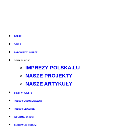
PORTAL
O NAS
ZAPOWIEDZI IMPREZ
DZIAŁALNOŚĆ
IMPREZY POLSKA.LU
NASZE PROJEKTY
NASZE ARTYKUŁY
BILETY/TICKETS
POLSCY USŁUGODAWCY
POLSCY LEKARZE
INFORMATORIUM
ARCHIWUM FORUM