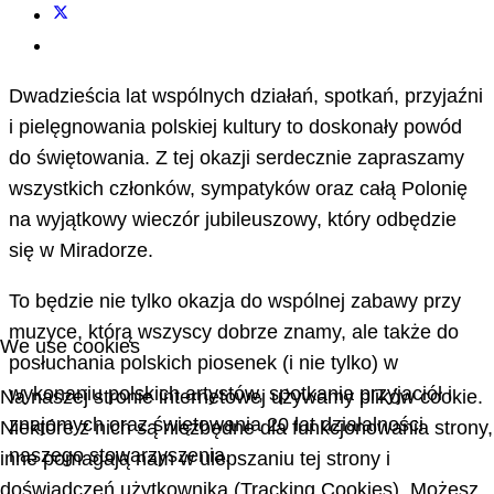
Dwadzieścia lat wspólnych działań, spotkań, przyjaźni
i pielęgnowania polskiej kultury to doskonały powód
do świętowania. Z tej okazji serdecznie zapraszamy
wszystkich członków, sympatyków oraz całą Polonię
na wyjątkowy wieczór jubileuszowy, który odbędzie
się w Miradorze.
To będzie nie tylko okazja do wspólnej zabawy przy
muzyce, którą wszyscy dobrze znamy, ale także do
We use cookies
posłuchania polskich piosenek (i nie tylko) w
wykonaniu polskich artystów, spotkania przyjaciół i
Na naszej stronie internetowej używamy plików cookie.
znajomych oraz świętowania 20 lat działalności
Niektóre z nich są niezbędne dla funkcjonowania strony,
naszego stowarzyszenia.
inne pomagają nam w ulepszaniu tej strony i
doświadczeń użytkownika (Tracking Cookies). Możesz