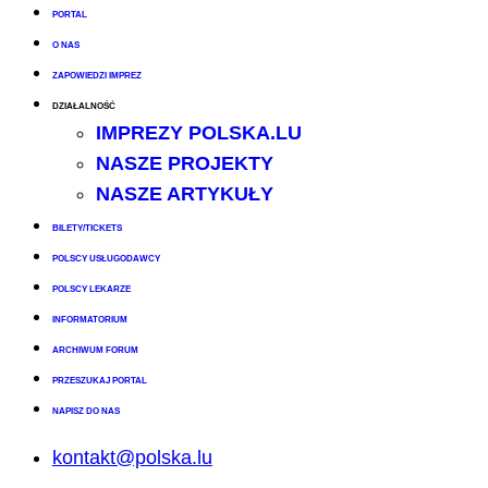
PORTAL
O NAS
ZAPOWIEDZI IMPREZ
DZIAŁALNOŚĆ
IMPREZY POLSKA.LU
NASZE PROJEKTY
NASZE ARTYKUŁY
BILETY/TICKETS
POLSCY USŁUGODAWCY
POLSCY LEKARZE
INFORMATORIUM
ARCHIWUM FORUM
PRZESZUKAJ PORTAL
NAPISZ DO NAS
kontakt@polska.lu