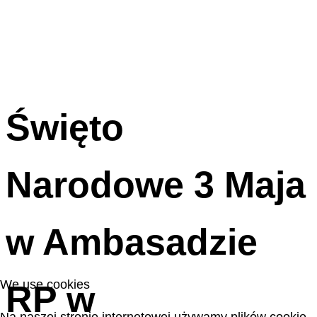
Święto
Narodowe 3 Maja
w Ambasadzie
We use cookies
RP w