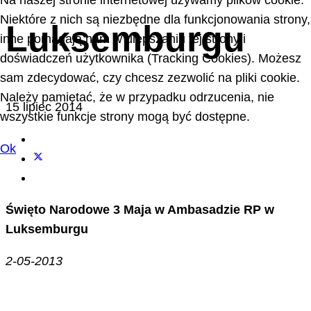
Na naszej stronie internetowej używamy plików cookie.
Niektóre z nich są niezbędne dla funkcjonowania strony,
Luksemburgu
inne pomagają nam w ulepszaniu tej strony i
doświadczeń użytkownika (Tracking Cookies). Możesz
sam zdecydować, czy chcesz zezwolić na pliki cookie.
Należy pamiętać, że w przypadku odrzucenia, nie
15 lipiec 2014
wszystkie funkcje strony mogą być dostępne.
Ok
Święto Narodowe 3 Maja w Ambasadzie RP w
Luksemburgu
2-05-2013