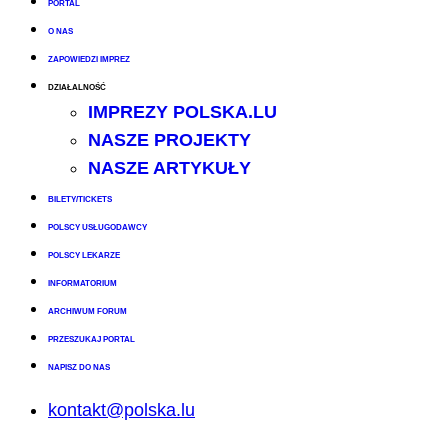
PORTAL
O NAS
ZAPOWIEDZI IMPREZ
DZIAŁALNOŚĆ
IMPREZY POLSKA.LU
NASZE PROJEKTY
NASZE ARTYKUŁY
BILETY/TICKETS
POLSCY USŁUGODAWCY
POLSCY LEKARZE
INFORMATORIUM
ARCHIWUM FORUM
PRZESZUKAJ PORTAL
NAPISZ DO NAS
kontakt@polska.lu