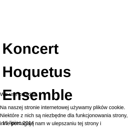
Koncert
Hoquetus
Ensemble
We use cookies
Na naszej stronie internetowej używamy plików cookie.
Niektóre z nich są niezbędne dla funkcjonowania strony,
15 lipiec 2014
inne pomagają nam w ulepszaniu tej strony i