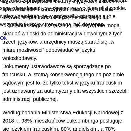
doświadczeń użytkownika (Tracking Cookies). Możesz
Zgodnie z przepisami Ustawy o językach z 1984 r. w
sam zdecydować, czy chcesz zezwolić na pliki cookie.
sprawach administracyjnych i sądowych można
Należy pamiętać, że w przypadku odrzucenia, nie
używać języka francuskiego, niemieckiego lub
wszystkie funkcje strony mogą być dostępne.
luksemburskiego. Oznacza to, że obywatele mogą
składać wnioski do administracji w dowolnym z tych
Ok
trzech języków, a urzędnicy muszą starać się „w
miarę możliwości” odpowiadać w języku
wnioskodawcy.
Dokumenty ustawodawcze są sporządzane po
francusku, a istotną konsekwencją tego na poziomie
sądowym jest to, że tylko tekst w języku francuskim
jest uznawany za autentyczny dla wszystkich szczebli
administracji publicznej.
Według badania Ministerstwa Edukacji Narodowej z
2018 r., 98% mieszkańców Luksemburga posługuje
się językiem francuskim, 80% angielskim, a 78%