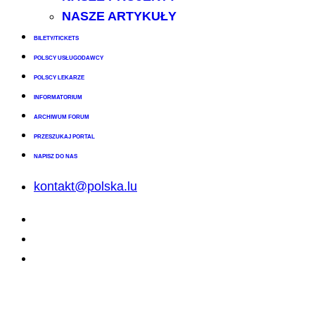
NASZE ARTYKUŁY
BILETY/TICKETS
POLSCY USŁUGODAWCY
POLSCY LEKARZE
INFORMATORIUM
ARCHIWUM FORUM
PRZESZUKAJ PORTAL
NAPISZ DO NAS
kontakt@polska.lu