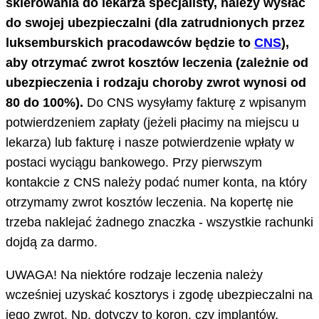
skierowania do lekarza specjalisty, należy wysłać
do swojej ubezpieczalni (dla zatrudnionych przez
luksemburskich pracodawców będzie to
CNS
),
aby otrzymać zwrot kosztów leczenia (zależnie od
ubezpieczenia i rodzaju choroby zwrot wynosi od
80 do 100%).
Do CNS wysyłamy fakturę z wpisanym
potwierdzeniem zapłaty (jeżeli płacimy na miejscu u
lekarza) lub fakturę i nasze potwierdzenie wpłaty w
postaci wyciągu bankowego. Przy pierwszym
kontakcie z CNS należy podać numer konta, na który
otrzymamy zwrot kosztów leczenia. Na kopertę nie
trzeba naklejać żadnego znaczka - wszystkie rachunki
dojdą za darmo.
UWAGA! Na niektóre rodzaje leczenia należy
wcześniej uzyskać kosztorys i zgodę ubezpieczalni na
jego zwrot. Np. dotyczy to koron, czy implantów.