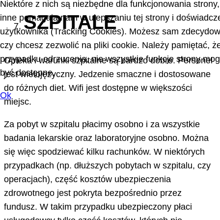
Niektóre z nich są niezbędne dla funkcjonowania strony,
SZPITALE
inne pomagają nam w ulepszaniu tej strony i doświadcz
użytkownika (Tracking Cookies). Możesz sam zdecydow
czy chcesz zezwolić na pliki cookie. Należy pamiętać, ż
przypadku odrzucenia, nie wszystkie funkcje strony mo
Opieka i warunki szpitalne są bardzo dobre. Personel
być dostępne.
jest wielojęzyczny. Jedzenie smaczne i dostosowane
do różnych diet. Wifi jest dostępne w większości
Ok
miejsc.
Za pobyt w szpitalu płacimy osobno i za wszystkie
badania lekarskie oraz laboratoryjne osobno. Można
się więc spodziewać kilku rachunków. W niektórych
przypadkach (np. dłuższych pobytach w szpitalu, czy
operacjach), część kosztów ubezpieczenia
zdrowotnego jest pokryta bezpośrednio przez
fundusz. W takim przypadku ubezpieczony płaci