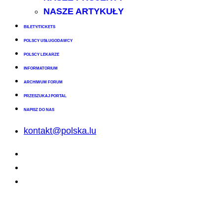
NASZE ARTYKUŁY
BILETY/TICKETS
POLSCY USŁUGODAWCY
POLSCY LEKARZE
INFORMATORIUM
ARCHIWUM FORUM
PRZESZUKAJ PORTAL
NAPISZ DO NAS
kontakt@polska.lu