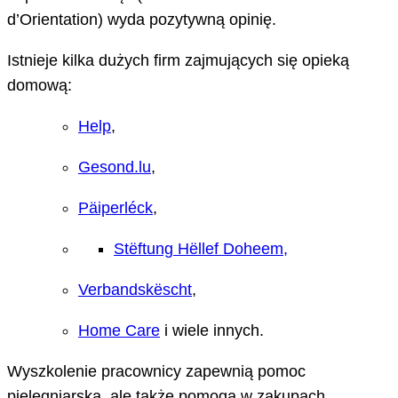
d’Orientation) wyda pozytywną opinię.
Istnieje kilka dużych firm zajmujących się opieką
domową:
Help
,
Gesond.lu
,
Päiperléck
,
Stëftung Hëllef Doheem,
Verbandsk
ë
scht
,
Home Care
i wiele innych.
Wyszkolenie pracownicy zapewnią pomoc
pielęgniarską, ale także pomogą w zakupach,