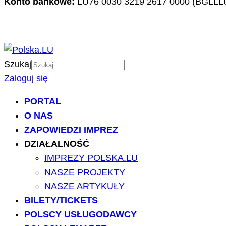
Konto bankowe:
LU76 0030 3219 2617 0000 (BGLLL
Szukaj
Zaloguj się
PORTAL
O NAS
ZAPOWIEDZI IMPREZ
DZIAŁALNOŚĆ
IMPREZY POLSKA.LU
NASZE PROJEKTY
NASZE ARTYKUŁY
BILETY/TICKETS
POLSCY USŁUGODAWCY