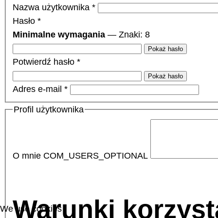
Nazwa użytkownika
*
Hasło
*
Minimalne wymagania
— Znaki: 8
Pokaż hasło
Potwierdź hasło
*
Pokaż hasło
Adres e-mail
*
Profil użytkownika
O mnie
COM_USERS_OPTIONAL
Warunki korzyst
We use cookies