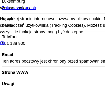
Luksemburg
Zobacz w mapach
We use cookies
Na naszej stronie internetowej używamy plików cookie. 
Języki
doświadczeń użytkownika (Tracking Cookies). Możesz sa
Polski
wszystkie funkcje strony mogą być dostępne.
Telefon
Ok
661 188 900
Email
Ten adres pocztowy jest chroniony przed spamowaniem.
Strona WWW
Uwagi