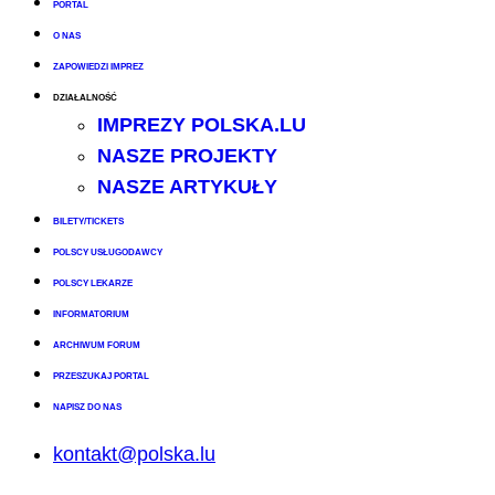
PORTAL
O NAS
ZAPOWIEDZI IMPREZ
DZIAŁALNOŚĆ
IMPREZY POLSKA.LU
NASZE PROJEKTY
NASZE ARTYKUŁY
BILETY/TICKETS
POLSCY USŁUGODAWCY
POLSCY LEKARZE
INFORMATORIUM
ARCHIWUM FORUM
PRZESZUKAJ PORTAL
NAPISZ DO NAS
kontakt@polska.lu