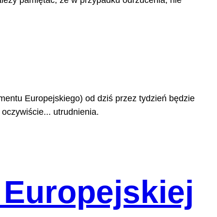
leży pamiętać, że w przypadku odrzucenia, nie
amentu Europejskiego) od dziś przez tydzień będzie
czywiście... utrudnienia.
 Europejskiej