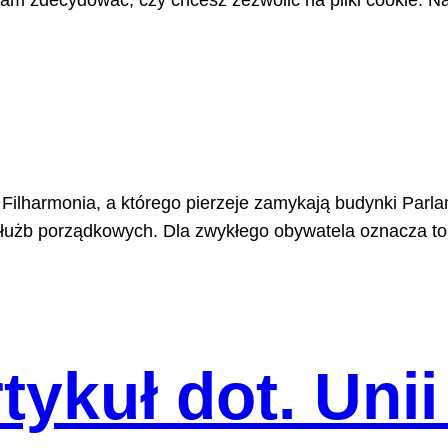
m zdecydować, czy chcesz zezwolić na pliki cookie. Na
i Filharmonia, a którego pierzeje zamykają budynki Parl
łużb porządkowych. Dla zwykłego obywatela oznacza to o
ykuł dot. Unii