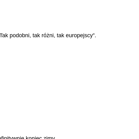
ak podobni, tak różni, tak europejscy”.
finitywnie koniec zimy.