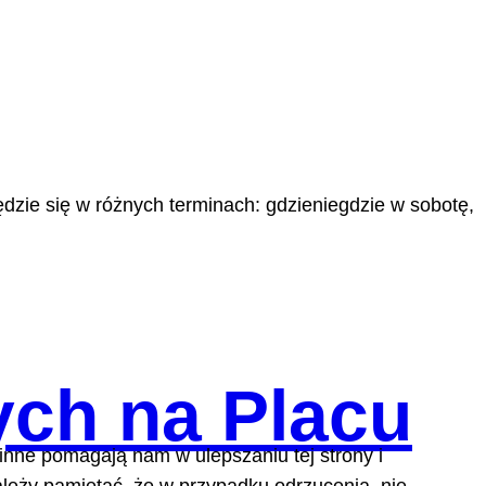
dzie się w różnych terminach: gdzieniegdzie w sobotę,
ych na Placu
 inne pomagają nam w ulepszaniu tej strony i