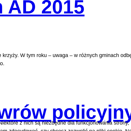
 AD 2015
ie krzyży. W tym roku – uwaga – w różnych gminach odbę
o.
wrów policyjn
Niektóre z nich są niezbędne dla funkcjonowania strony,