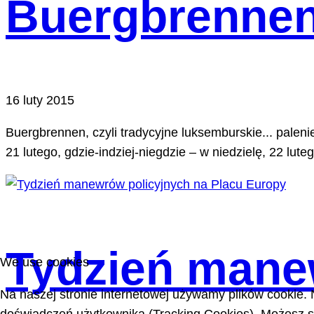
Buergbrennen
16 luty 2015
Buergbrennen, czyli tradycyjne luksemburskie... palen
21 lutego, gdzie-indziej-niegdzie – w niedzielę, 22 luteg
Tydzień mane
We use cookies
Na naszej stronie internetowej używamy plików cookie. 