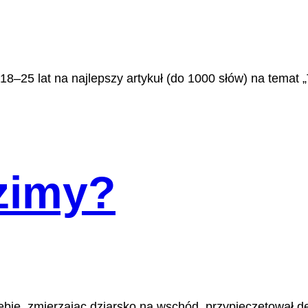
8–25 lat na najlepszy artykuł (do 1000 słów) na temat „T
 zimy?
bie, zmierzając dziarsko na wschód, przypieczętował de