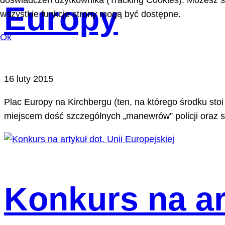
doświadczeń użytkownika (Tracking Cookies). Możesz sa
Europy
wszystkie funkcje strony mogą być dostępne.
Ok
16 luty 2015
Plac Europy na Kirchbergu (ten, na którego środku sto
miejscem dość szczególnych „manewrów” policji oraz s
Konkurs na art